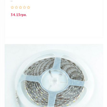
..
34.13грн.