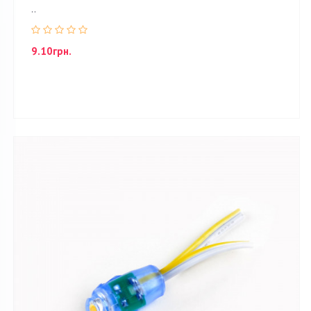
..
9.10грн.