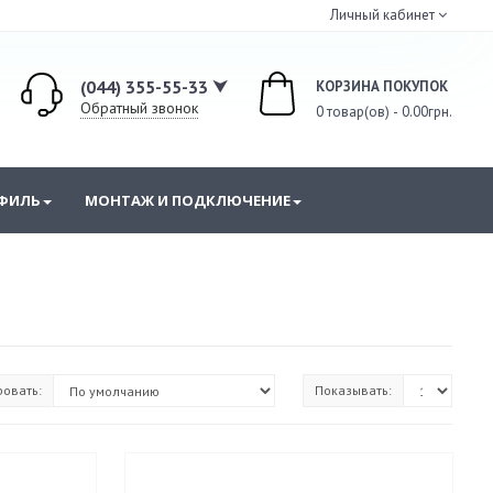
Личный кабинет
(044) 355-55-33 ⮟
КОРЗИНА ПОКУПОК
Обратный звонок
0 товар(ов) - 0.00грн.
ФИЛЬ
МОНТАЖ И ПОДКЛЮЧЕНИЕ
ровать:
Показывать:
и P10
Комплектующие к неону
Полугерметичные Premium
Полугерметичные Standart
Герметичные