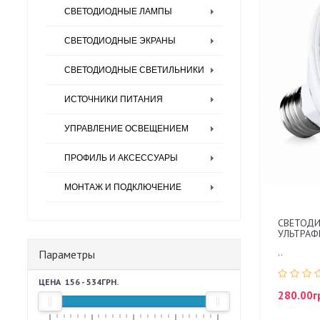
СВЕТОДИОДНЫЕ ГИРЛЯНДЫ
- SMD 5050
СВЕТОДИОДНЫЕ ЛАМПЫ
ПРАЗДНИЧНОЕ ОСВЕЩЕНИЕ
- SMD 5630
СВЕТОДИОДНЫЕ ЭКРАНЫ
СВЕТОДИОДНАЯ ЛЕНТА 24V
СВЕТОДИОДНЫЕ СВЕТИЛЬНИКИ
СВЕТОДИОДНАЯ ЛЕНТА 220V
ИСТОЧНИКИ ПИТАНИЯ
УПРАВЛЕНИЕ ОСВЕЩЕНИЕМ
ПРОФИЛЬ И АКСЕССУАРЫ
МОНТАЖ И ПОДКЛЮЧЕНИЕ
СВЕТОДИ
УЛЬТРАФ
..
Параметры
ЦЕНА
156
-
534
ГРН.
280.00г